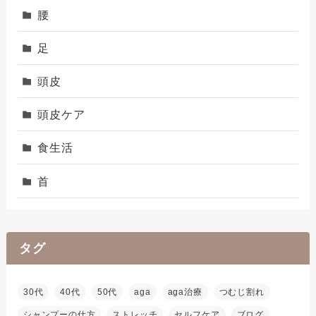
腰
足
頭皮
頭皮ケア
食生活
首
タグ
30代
40代
50代
aga
aga治療
つむじ割れ
シャンプーの仕方
ストレッチ
セルフケア
ブログ