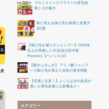
ブロッコリースプラウトの育毛効
果とその魅力
秋に増える抜け毛の原因と改善方
法3選
【抜け毛を減らすシャンプー】1000名
以上が実感した方法/品川区中延
Pensiero【ペンシエロ】
【髪がふさふさ】 アミノ酸シャンプ
ーで抜け毛が増えた女性の薄毛問題
頭皮
【見逃し注意！】ふくらはぎの血流が
悪いと薄毛改善にも影響あり！
カテゴリー