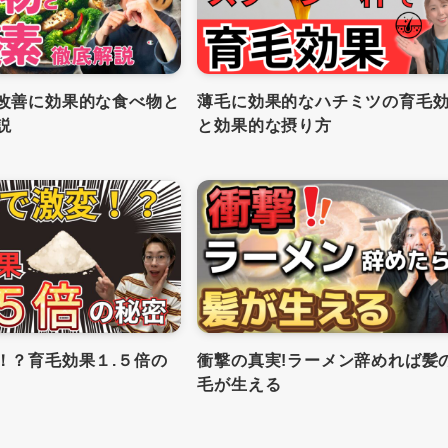
改善に効果的な食べ物と
薄毛に効果的なハチミツの育毛
説
と効果的な摂り方
！？育毛効果１.５倍の
衝撃の真実!ラーメン辞めれば髪
毛が生える