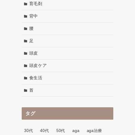
育毛剤
背中
腰
足
頭皮
頭皮ケア
食生活
首
タグ
30代
40代
50代
aga
aga治療