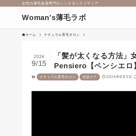
女性の薄毛改善専門のシンクタンクメディア
Woman's薄毛ラボ
ホーム
ナチュラル育毛サロン
「髪が太くなる方法」女
2024
9/15
Pensiero【ペンシエロ
2024年9月3日
ナチュラル育毛サロン
頭皮ケア