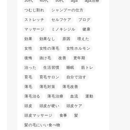
30代
40代
50代
aga
aga治療
つむじ割れ
シャンプーの仕方
ストレッチ
セルフケア
ブログ
マッサージ
ミノキシジル
健康
効果
効果なし
原因
増えた
女性
女性の薄毛
女性ホルモン
後悔
抜け毛
改善
更年期
治った
生活習慣
睡眠
筋トレ
育毛
育毛サロン
自分で治す
薄毛
薄毛対策
薄毛改善
薄毛治る
薄毛治療
血流
運動
頭皮
頭皮が硬い
頭皮ケア
頭皮マッサージ
食事
髪
髪の毛にいい食べ物