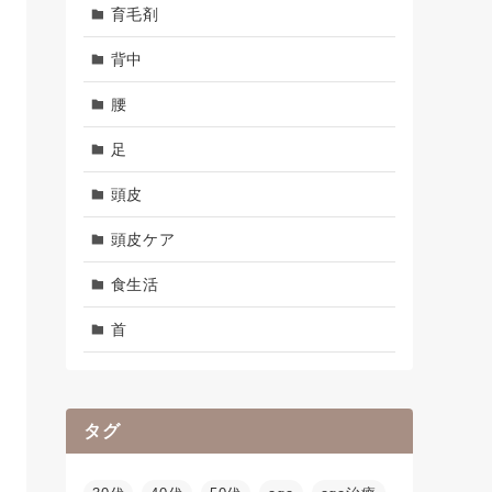
育毛剤
背中
腰
足
頭皮
頭皮ケア
食生活
首
タグ