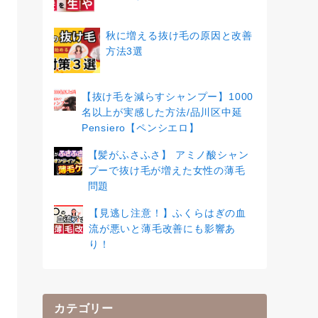
秋に増える抜け毛の原因と改善
方法3選
【抜け毛を減らすシャンプー】1000
名以上が実感した方法/品川区中延
Pensiero【ペンシエロ】
【髪がふさふさ】 アミノ酸シャン
プーで抜け毛が増えた女性の薄毛
問題
【見逃し注意！】ふくらはぎの血
流が悪いと薄毛改善にも影響あ
り！
カテゴリー