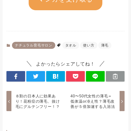
ナチュラル育毛サロン
タオル
使い方
薄毛
よかったらシェアしてね！
８割の日本人に効果あ
40〜50代女性の薄毛＝
り！花粉症の薄毛、抜け
低体温or冷え性？薄毛改
毛にグルテンフリー！？
善が５倍加速する入浴法