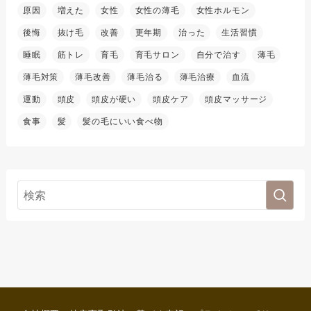
原因
増えた
女性
女性の薄毛
女性ホルモン
後悔
抜け毛
改善
更年期
治った
生活習慣
睡眠
筋トレ
育毛
育毛サロン
自分で治す
薄毛
薄毛対策
薄毛改善
薄毛治る
薄毛治療
血流
運動
頭皮
頭皮が硬い
頭皮ケア
頭皮マッサージ
食事
髪
髪の毛にいい食べ物