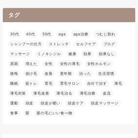
タグ
30代
40代
50代
aga
aga治療
つむじ割れ
シャンプーの仕方
ストレッチ
セルフケア
ブログ
マッサージ
ミノキシジル
健康
効果
効果なし
原因
増えた
女性
女性の薄毛
女性ホルモン
後悔
抜け毛
改善
更年期
治った
生活習慣
睡眠
筋トレ
育毛
育毛サロン
自分で治す
薄毛
薄毛対策
薄毛改善
薄毛治る
薄毛治療
血流
運動
頭皮
頭皮が硬い
頭皮ケア
頭皮マッサージ
食事
髪
髪の毛にいい食べ物