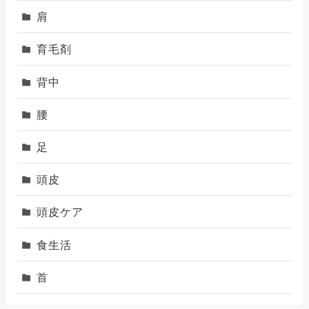
肩
育毛剤
背中
腰
足
頭皮
頭皮ケア
食生活
首