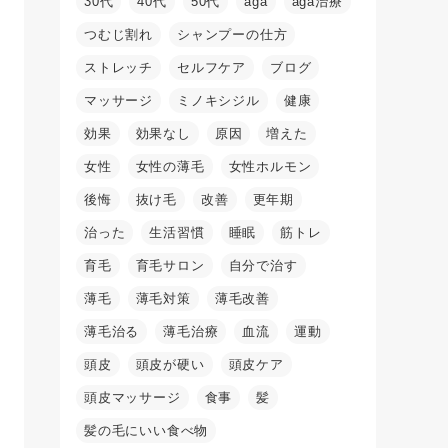
30代
40代
50代
aga
aga治療
つむじ割れ
シャンプーの仕方
ストレッチ
セルフケア
ブログ
マッサージ
ミノキシジル
健康
効果
効果なし
原因
増えた
女性
女性の薄毛
女性ホルモン
後悔
抜け毛
改善
更年期
治った
生活習慣
睡眠
筋トレ
育毛
育毛サロン
自分で治す
薄毛
薄毛対策
薄毛改善
薄毛治る
薄毛治療
血流
運動
頭皮
頭皮が硬い
頭皮ケア
頭皮マッサージ
食事
髪
髪の毛にいい食べ物