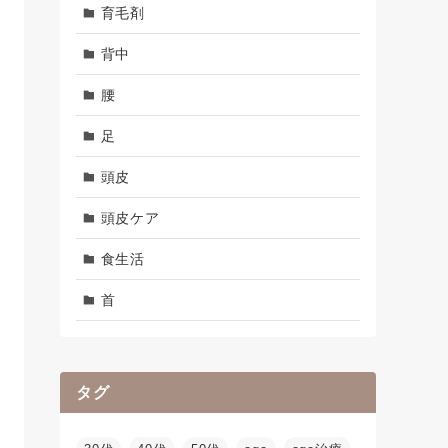
育毛剤
背中
腰
足
頭皮
頭皮ケア
食生活
首
タグ