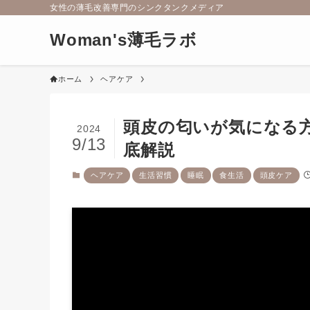
女性の薄毛改善専門のシンクタンクメディア
Woman's薄毛ラボ
ホーム
ヘアケア
頭皮の匂いが気になる
2024
9/13
底解説
ヘアケア
生活習慣
睡眠
食生活
頭皮ケア