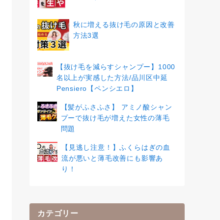
秋に増える抜け毛の原因と改善
方法3選
【抜け毛を減らすシャンプー】1000
名以上が実感した方法/品川区中延
Pensiero【ペンシエロ】
【髪がふさふさ】 アミノ酸シャン
プーで抜け毛が増えた女性の薄毛
問題
【見逃し注意！】ふくらはぎの血
流が悪いと薄毛改善にも影響あ
り！
カテゴリー