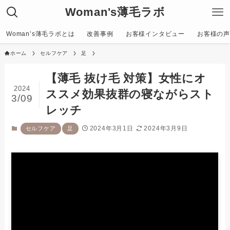
Woman's薄毛ラボ
Woman’s薄毛ラボとは
改善事例
お客様インタビュー
お客様の声〜C
ホーム
セルフケア
足
【薄毛 抜け毛 対策】女性にオ
2024
ススメ効果抜群の寝ながらスト
3/09
レッチ
2024年3月1日
2024年3月9日
セルフケア
足