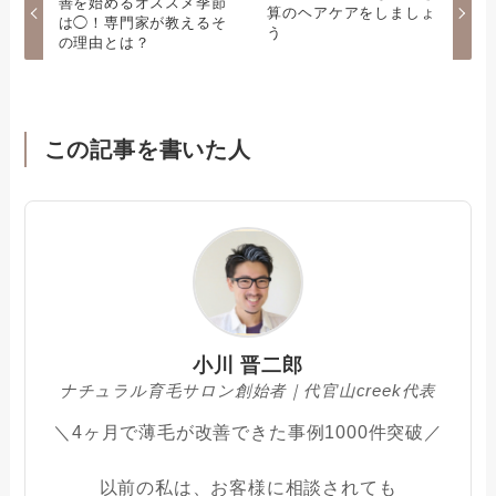
善を始めるオススメ季節
算のヘアケアをしましょ
は◯！専門家が教えるそ
う
の理由とは？
この記事を書いた人
小川 晋二郎
ナチュラル育毛サロン創始者｜代官山creek代表
＼4ヶ月で薄毛が改善できた事例1000件突破／
以前の私は、お客様に相談されても