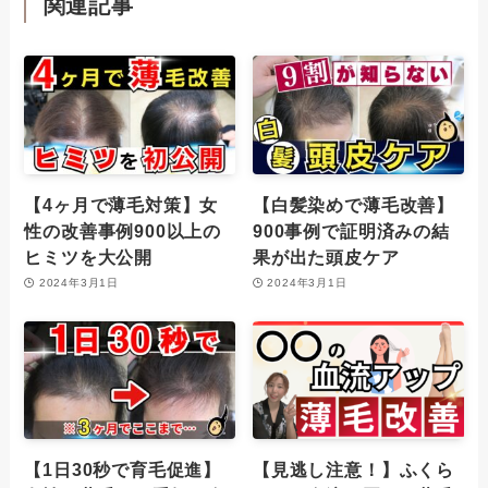
関連記事
【4ヶ月で薄毛対策】女
【白髪染めで薄毛改善】
性の改善事例900以上の
900事例で証明済みの結
ヒミツを大公開
果が出た頭皮ケア
2024年3月1日
2024年3月1日
【1日30秒で育毛促進】
【見逃し注意！】ふくら