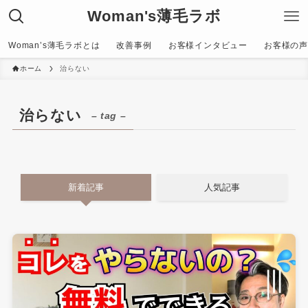
Woman's薄毛ラボ
Woman’s薄毛ラボとは
改善事例
お客様インタビュー
お客様の声〜C
ホーム
治らない
治らない
– tag –
新着記事
人気記事