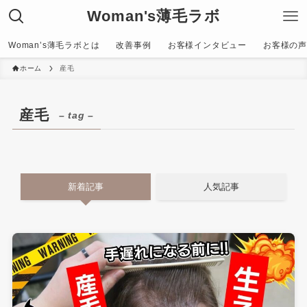
Woman's薄毛ラボ
Woman’s薄毛ラボとは
改善事例
お客様インタビュー
お客様の声〜C
ホーム
産毛
産毛
– tag –
新着記事
人気記事