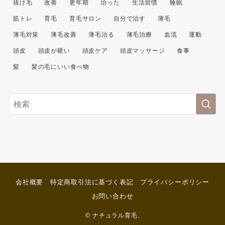
抜け毛
改善
更年期
治った
生活習慣
睡眠
筋トレ
育毛
育毛サロン
自分で治す
薄毛
薄毛対策
薄毛改善
薄毛治る
薄毛治療
血流
運動
頭皮
頭皮が硬い
頭皮ケア
頭皮マッサージ
食事
髪
髪の毛にいい食べ物
会社概要
特定商取引法に基づく表記
プライバシーポリシー
お問い合わせ
©
ナチュラル育毛.