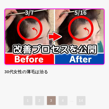
30代女性の薄毛は治る
1
2
3
4
...
14