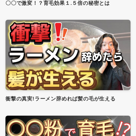
〇〇で激変！？育毛効果１.５倍の秘密とは
衝撃の真実!ラーメン辞めれば髪の毛が生える