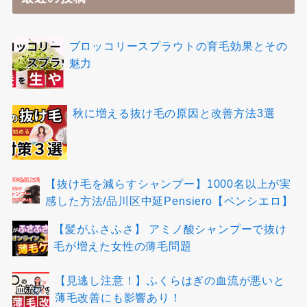
ブロッコリースプラウトの育毛効果とその
魅力
秋に増える抜け毛の原因と改善方法3選
【抜け毛を減らすシャンプー】1000名以上が実
感した方法/品川区中延Pensiero【ペンシエロ】
【髪がふさふさ】 アミノ酸シャンプーで抜け
毛が増えた女性の薄毛問題
【見逃し注意！】ふくらはぎの血流が悪いと
薄毛改善にも影響あり！