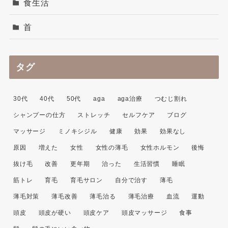
食生活
首
タグ
30代
40代
50代
aga
aga治療
つむじ割れ
シャンプーの仕方
ストレッチ
セルフケア
ブログ
マッサージ
ミノキシジル
健康
効果
効果なし
原因
増えた
女性
女性の薄毛
女性ホルモン
後悔
抜け毛
改善
更年期
治った
生活習慣
睡眠
筋トレ
育毛
育毛サロン
自分で治す
薄毛
薄毛対策
薄毛改善
薄毛治る
薄毛治療
血流
運動
頭皮
頭皮が硬い
頭皮ケア
頭皮マッサージ
食事