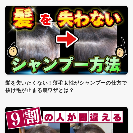
髪を失いたくない！薄毛女性がシャンプーの仕方で
抜け毛が止まる裏ワザとは？