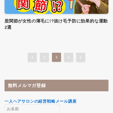
股関節が女性の薄毛に!?抜け毛予防に効果的な運動
2選
1
2
3
4
5
無料メルマガ登録
一人ヘアサロンの経営戦略メール講座