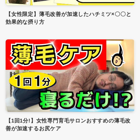
【女性限定】薄毛改善が加速したハチミツ×〇〇と
効果的な摂り方
【1回1分!】女性専門育毛サロンおすすめの薄毛改
善が加速するお尻ケア