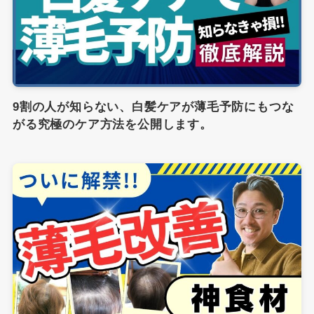
9割の人が知らない、白髪ケアが薄毛予防にもつな
がる究極のケア方法を公開します。