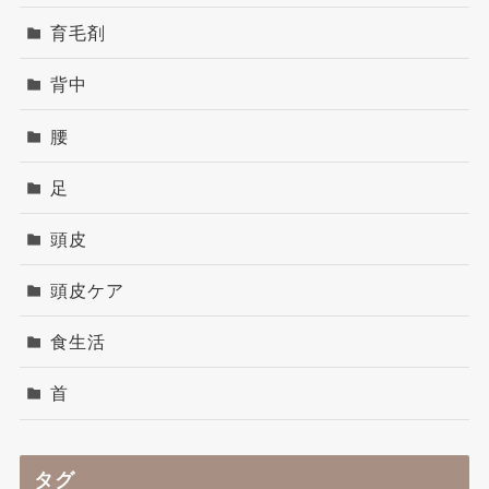
育毛剤
背中
腰
足
頭皮
頭皮ケア
食生活
首
タグ