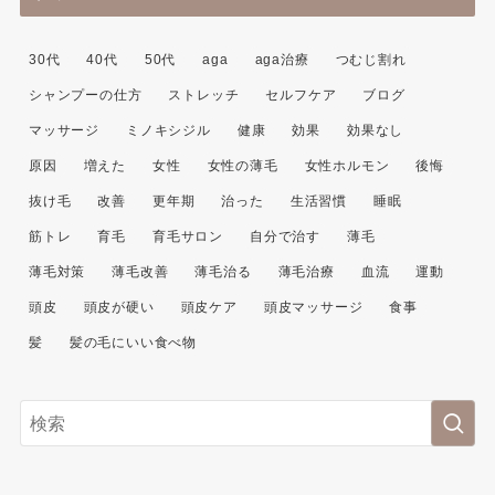
30代
40代
50代
aga
aga治療
つむじ割れ
シャンプーの仕方
ストレッチ
セルフケア
ブログ
マッサージ
ミノキシジル
健康
効果
効果なし
原因
増えた
女性
女性の薄毛
女性ホルモン
後悔
抜け毛
改善
更年期
治った
生活習慣
睡眠
筋トレ
育毛
育毛サロン
自分で治す
薄毛
薄毛対策
薄毛改善
薄毛治る
薄毛治療
血流
運動
頭皮
頭皮が硬い
頭皮ケア
頭皮マッサージ
食事
髪
髪の毛にいい食べ物