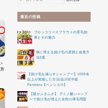
最近の投稿
ブロッコリースプラウトの育毛効
果とその魅力
秋に増える抜け毛の原因と改善方
法3選
い
ジ方
【抜け毛を減らすシャンプー】1000名
以上が実感した方法/品川区中延
Pensiero【ペンシエロ】
【髪がふさふさ】 アミノ酸シャンプ
ーで抜け毛が増えた女性の薄毛問題