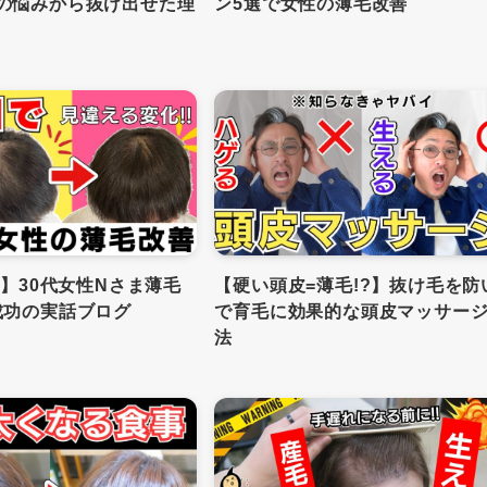
毛の悩みから抜け出せた理
ン5選で女性の薄毛改善
版】30代女性Nさま薄毛
【硬い頭皮=薄毛!?】抜け毛を防
成功の実話ブログ
で育毛に効果的な頭皮マッサー
法