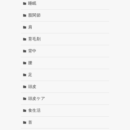
睡眠
股関節
肩
育毛剤
背中
腰
足
頭皮
頭皮ケア
食生活
首