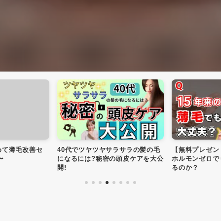
めて薄毛改善セ
40代でツヤツヤサラサラの髪の毛
【無料プレゼン
〜
になるには?秘密の頭皮ケアを大公
ホルモンゼロで
開!
るのか？